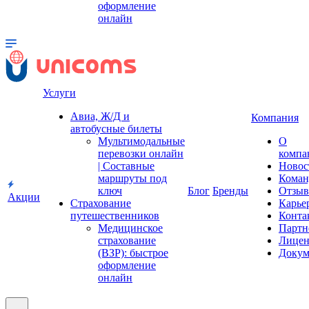
оформление
онлайн
Услуги
Авиа, Ж/Д и
Компания
автобусные билеты
Мультимодальные
О
перевозки онлайн
компа
| Составные
Новос
маршруты под
Коман
ключ
Блог
Бренды
Отзы
Акции
Страхование
Карье
путешественников
Конта
Медицинское
Партн
страхование
Лицен
(ВЗР): быстрое
Докум
оформление
онлайн