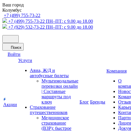
Ваш город
Колумбус
+7 (499) 755-73-22
+7 (499) 755-73-22
ПН–ПТ: с 9.00 до 18.00
+7 (929) 532-73-22
ПН–ПТ: с 9.00 до 18.00
Поиск
Войти
Услуги
Авиа, Ж/Д и
Компания
автобусные билеты
Мультимодальные
О
перевозки онлайн
компа
| Составные
Новос
маршруты под
Коман
ключ
Блог
Бренды
Отзы
Акции
Страхование
Карье
путешественников
Конта
Медицинское
Партн
страхование
Лицен
(ВЗР): быстрое
Докум