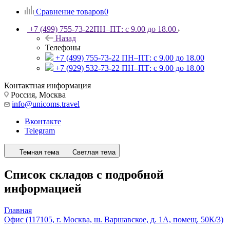
Сравнение товаров
0
+7 (499) 755-73-22
ПН–ПТ: с 9.00 до 18.00
Назад
Телефоны
+7 (499) 755-73-22
ПН–ПТ: с 9.00 до 18.00
+7 (929) 532-73-22
ПН–ПТ: с 9.00 до 18.00
Контактная информация
Россия, Москва
info@unicoms.travel
Вконтакте
Telegram
Темная тема
Светлая тема
Список складов с подробной
информацией
Главная
Офис (117105, г. Москва, ш. Варшавское, д. 1А, помещ. 50К/3)