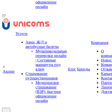
оформление
онлайн
Услуги
Авиа, Ж/Д и
Компания
автобусные билеты
Мультимодальные
О
перевозки онлайн
компа
| Составные
Новос
маршруты под
Коман
ключ
Блог
Бренды
Отзы
Акции
Страхование
Карье
путешественников
Конта
Медицинское
Партн
страхование
Лицен
(ВЗР): быстрое
Докум
оформление
онлайн