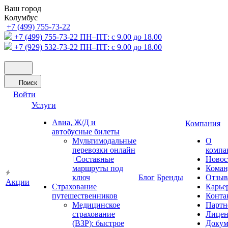
Ваш город
Колумбус
+7 (499) 755-73-22
+7 (499) 755-73-22
ПН–ПТ: с 9.00 до 18.00
+7 (929) 532-73-22
ПН–ПТ: с 9.00 до 18.00
Поиск
Войти
Услуги
Авиа, Ж/Д и
Компания
автобусные билеты
Мультимодальные
О
перевозки онлайн
компа
| Составные
Новос
маршруты под
Коман
ключ
Блог
Бренды
Отзы
Акции
Страхование
Карье
путешественников
Конта
Медицинское
Партн
страхование
Лицен
(ВЗР): быстрое
Докум