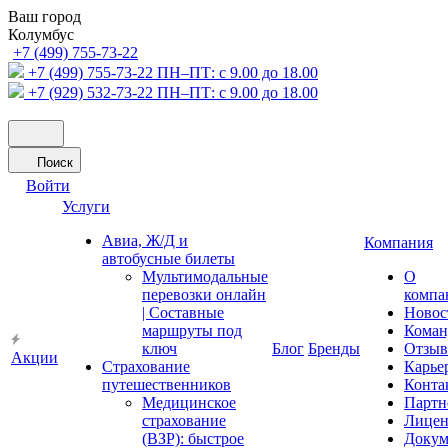
Ваш город
Колумбус
+7 (499) 755-73-22
+7 (499) 755-73-22
ПН–ПТ: с 9.00 до 18.00
+7 (929) 532-73-22
ПН–ПТ: с 9.00 до 18.00
Поиск
Войти
Услуги
Авиа, Ж/Д и
Компания
автобусные билеты
Мультимодальные
О
перевозки онлайн
компа
| Составные
Новос
маршруты под
Коман
ключ
Блог
Бренды
Отзы
Акции
Страхование
Карье
путешественников
Конта
Медицинское
Партн
страхование
Лицен
(ВЗР): быстрое
Докум